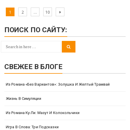
Навигация
Page
Page
Page
Next
1
2
…
10
по
page
записям
ПОИСК ПО САЙТУ:
Search
Search
for:
СВЕЖЕЕ В БЛОГЕ
Из Романа «Без Вариантов»: Золушка И Желтый Трамвай
Жизнь В Симуляции
Из Романа Ку-Ли: Мазут И Колокольчики
Игра В Слова: Три Подсказки