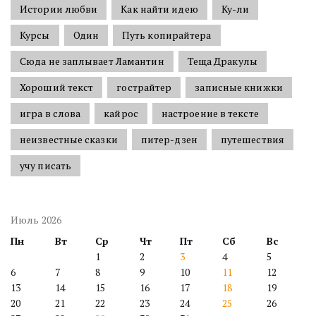
Истории любви
Как найти идею
Ку-ли
Курсы
Один
Путь копирайтера
Сюда не заплывает Ламантин
Теща Дракулы
Хороший текст
гострайтер
записные книжки
игра в слова
кайрос
настроение в тексте
неизвестные сказки
питер-дзен
путешествия
учу писать
Июль 2026
Пн
Вт
Ср
Чт
Пт
Сб
Вс
1
2
3
4
5
6
7
8
9
10
11
12
13
14
15
16
17
18
19
20
21
22
23
24
25
26