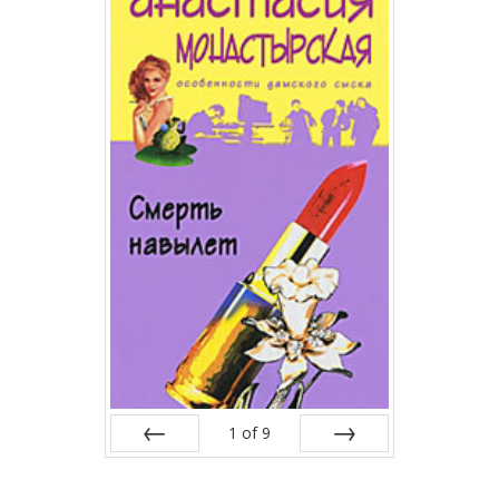
1
of
9
Prev
Next