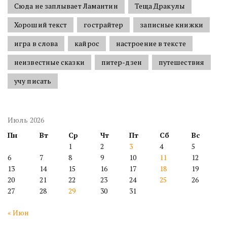
Сюда не заплывает Ламантин
Теща Дракулы
Хороший текст
гострайтер
записные книжки
игра в слова
кайрос
настроение в тексте
неизвестные сказки
питер-дзен
путешествия
учу писать
Июль 2026
Пн
Вт
Ср
Чт
Пт
Сб
Вс
1
2
3
4
5
6
7
8
9
10
11
12
13
14
15
16
17
18
19
20
21
22
23
24
25
26
27
28
29
30
31
« Июн