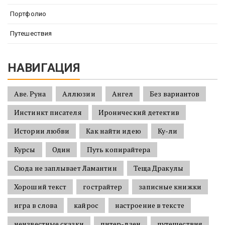
Портфолио
Путешествия
НАВИГАЦИЯ
Аве. Руна
Аллюзии
Ангел
Без вариантов
Инстинкт писателя
Иронический детектив
Истории любви
Как найти идею
Ку-ли
Курсы
Один
Путь копирайтера
Сюда не заплывает Ламантин
Теща Дракулы
Хороший текст
гострайтер
записные книжки
игра в слова
кайрос
настроение в тексте
неизвестные сказки
питер-дзен
путешествия