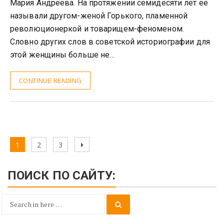
Мария Андреева. На протяжении семидесяти лет ее
называли другом-женой Горького, пламенной
революционеркой и товарищем-феноменом.
Словно других слов в советской историографии для
этой женщины больше не…
CONTINUE READING
Навигация
Page
Page
Page
Next
1
2
3
по
page
записям
ПОИСК ПО САЙТУ:
Search
Search
for: