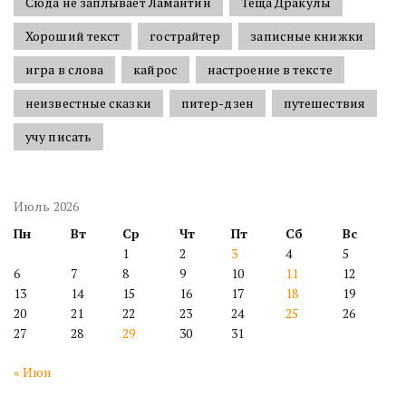
Сюда не заплывает Ламантин
Теща Дракулы
Хороший текст
гострайтер
записные книжки
игра в слова
кайрос
настроение в тексте
неизвестные сказки
питер-дзен
путешествия
учу писать
Июль 2026
Пн
Вт
Ср
Чт
Пт
Сб
Вс
1
2
3
4
5
6
7
8
9
10
11
12
13
14
15
16
17
18
19
20
21
22
23
24
25
26
27
28
29
30
31
« Июн