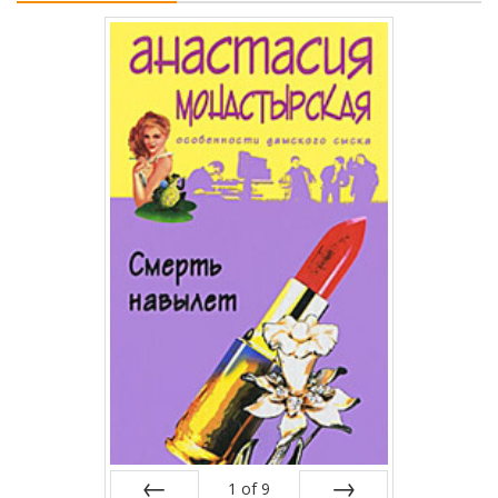
1
of
9