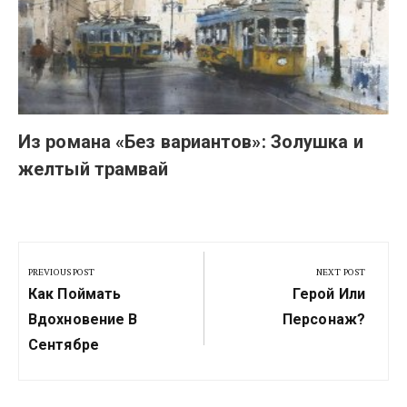
Из романа «Без вариантов»: Золушка и
желтый трамвай
Навигация
по
PREVIOUS POST
NEXT POST
Previous
Next
записям
Как Поймать
Герой Или
Post:
Post:
Вдохновение В
Персонаж?
Сентябре