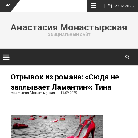
Skip
29.07.2026
Вк
to
Анастасия Монастырская
content
ОФИЦИАЛЬНЫЙ САЙТ
Skip
to
Отрывок из романа: «Сюда не
content
заплывает Ламантин»: Тина
Анастасия Монастырская
12.09.2025