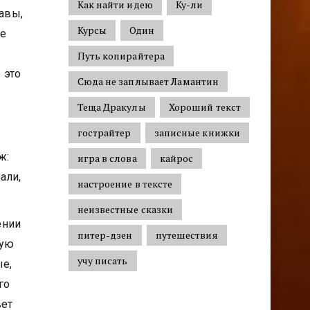
Как найти идею
Ку-ли
авы,
Курсы
Один
не
Путь копирайтера
 это
Сюда не заплывает Ламантин
Теща Дракулы
Хороший текст
гострайтер
записные книжки
ж:
игра в слова
кайрос
али,
настроение в тексте
неизвестные сказки
ении
питер-дзен
путешествия
ную
учу писать
ые,
го
вет