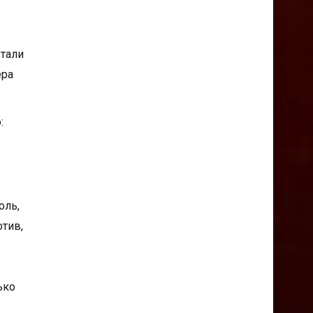
ытали
ера
:
оль,
отив,
лько