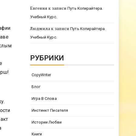
Евгения
к записи
Путь Копирайтера.
Учебный Курс.
рафии
Людмила
к записи
Путь Копирайтера.
лаве
Учебный Курс.
склым
РУБРИКИ
е
арш!
CopyWriter
Блог
Игра В Слова
у.
ности
Инстинкт Писателя
факт
Истории Любви
а
Книги