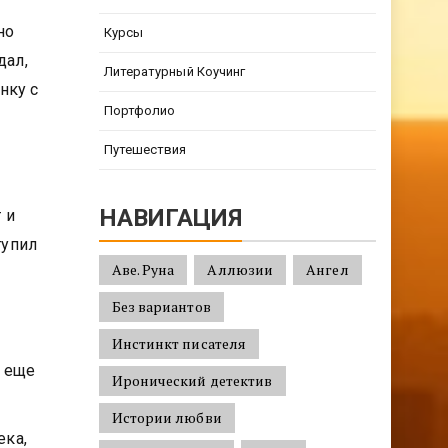
но
Курсы
дал,
Литературный Коучинг
нку с
Портфолио
Путешествия
НАВИГАЦИЯ
 и
тупил
Аве. Руна
Аллюзии
Ангел
Без вариантов
Инстинкт писателя
о еще
Иронический детектив
Истории любви
ека,