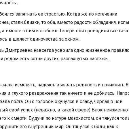
очность…
оялся запятнать ее страстью. Когда же по истечении
нец стали близки, то оба, вместо радости обладания, исп
 а вместе с ним и любовь. Теперь они проводили все веч
ясь в шелест одиночества за окном.
ь Дмитриевна навсегда усвоила одно жизненное правило
ли рядом есть сотни других, распахнутых настежь…
начала изменять, надеясь вызвать ревность и причинить б
я и глухого раздражения так ничего и не добилась. Напр
ала поэта. Он с головой окунулся в славу, черпая в ней
дый свой успех (неважно, в какой сфере) Блок неизменно
о к смерти. Будучи по натуре мазохистом, он тянулся то
рушить его внутренний мир. Он тянулся к боли, как к