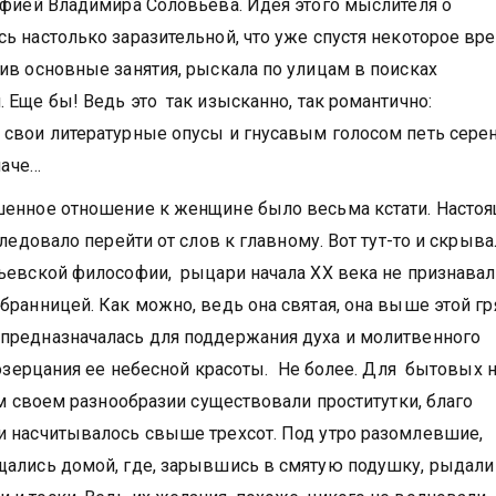
офией Владимира Соловьева. Идея этого мыслителя о
ь настолько заразительной, что уже спустя некоторое вр
ив основные занятия, рыскала по улицам в поисках
 Еще бы! Ведь это так изысканно, так романтично:
 свои литературные опусы и гнусавым голосом петь сере
наче…
шенное отношение к женщине было весьма кстати. Насто
ледовало перейти от слов к главному. Вот тут-то и скрыв
вьевской философии, рыцари начала ХХ века не признава
ранницей. Как можно, ведь она святая, она выше этой гр
предназначалась для поддержания духа и молитвенного
созерцания ее небесной красоты. Не более. Для бытовых 
ем своем разнообразии существовали проститутки, благо
и насчитывалось свыше трехсот. Под утро разомлевшие,
ались домой, где, зарывшись в смятую подушку, рыдали