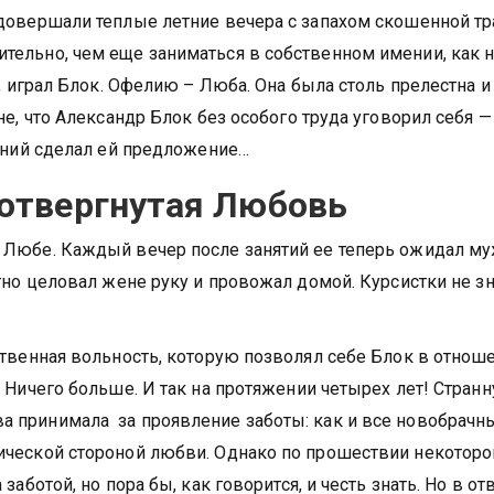
довершали теплые летние вечера с запахом скошенной тр
тельно, чем еще заниматься в собственном имении, как 
о, играл Блок. Офелию – Люба. Она была столь прелестна и
не, что Александр Блок без особого труда уговорил себя —
баний сделал ей предложение…
 отвергнутая Любовь
 Любе. Каждый вечер после занятий ее теперь ожидал му
тно целовал жене руку и провожал домой. Курсистки не зн
ственная вольность, которую позволял себе Блок в отнош
 Ничего больше. И так на протяжении четырех лет! Стран
 принимала за проявление заботы: как и все новобрачн
ической стороной любви. Однако по прошествии некоторо
аботой, но пора бы, как говорится, и честь знать. Но в от