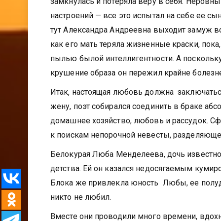
замкнулась и потеряла веру в себя. Неровны
настроений — все это испытал на себе ее сы
тут Александра Андреевна выходит замуж в
как его мать теряла жизненные краски, пок
пылью былой интеллигентности. А поскольку
крушение образа он пережил крайне болезн
Итак, настоящая любовь должна заключаться
жену, поэт собирался соединить в браке аб
домашнее хозяйство, любовь и рассудок. Сф
к поискам непорочной невесты, разделяюще
Белокурая Люба Менделеева, дочь известно
детства. Ей он казался недосягаемым куми
Блока же привлекла юность Любы, ее полуде
никто не любил.
Вместе они проводили много времени, вдохн