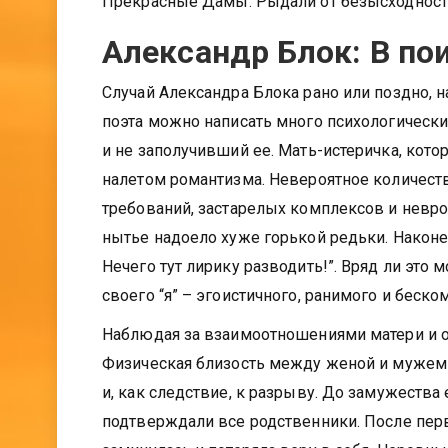
Прекрасные Дамы. Рыдали от безысходности 
Александр Блок: В по
Случай Александра Блока рано или поздно, н
поэта можно написать много психологическ
и не заполучивший ее. Мать-истеричка, ко
налетом романтизма. Невероятное количеств
требований, застарелых комплексов и невро
нытье надоело хуже горькой редьки. Наконец
Нечего тут лирику разводить!”. Вряд ли это
своего “я” – эгоистичного, ранимого и беск
Наблюдая за взаимоотношениями матери и от
Физическая близость между женой и мужем – 
и, как следствие, к разрыву. До замужеств
подтверждали все родственники. После перв