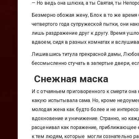
— Но ведь она шлюха, а ты Святая, ты Непор
Безмерно обожая жену, Блок в то же время б
четвертого года супружеской пытки, они нако
лишь раздражение друг к другу. Время ушло,
вдвоем, сидя в разных комнатах и вслушива
Лишившись титула прекрасной дамы, Любов
бессмысленно стучать в запертые двери, ес
Снежная маска
И с отчаяньем приговоренного к смерти она 
какую испытывала сама. Но, кроме недоумени
молодая жена как будто более и не интересов
вдохновение и уничижение. Странно, но каж
расценивал как поражение, приближающее ег
к тем людям, которые могли сознательно раз