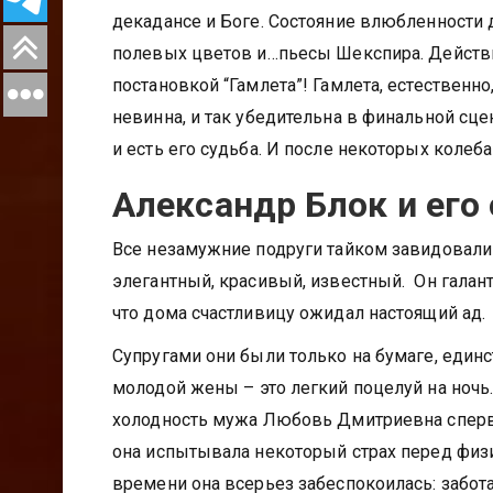
декадансе и Боге. Состояние влюбленности 
полевых цветов и…пьесы Шекспира. Действи
постановкой “Гамлета”! Гамлета, естественн
невинна, и так убедительна в финальной сце
и есть его судьба. И после некоторых коле
Александр Блок и его
Все незамужние подруги тайком завидовали
элегантный, красивый, известный. Он галан
что дома счастливицу ожидал настоящий ад.
Супругами они были только на бумаге, един
молодой жены – это легкий поцелуй на ночь.
холодность мужа Любовь Дмитриевна сперва
она испытывала некоторый страх перед физ
времени она всерьез забеспокоилась: забота з